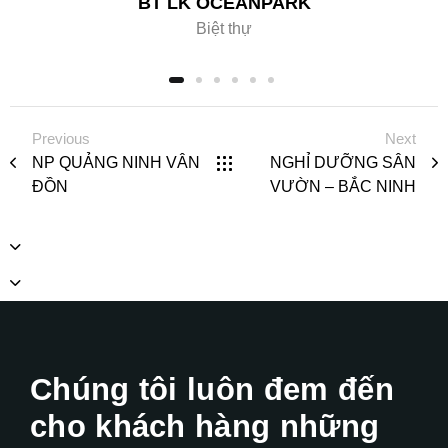
BT LK OCEANPARK
Biệt thự
Previous
Next
NP QUẢNG NINH VÂN
NGHỈ DƯỠNG SÂN
ĐỒN
VƯỜN – BẮC NINH
Chúng tôi luôn đem đến
cho khách hàng những