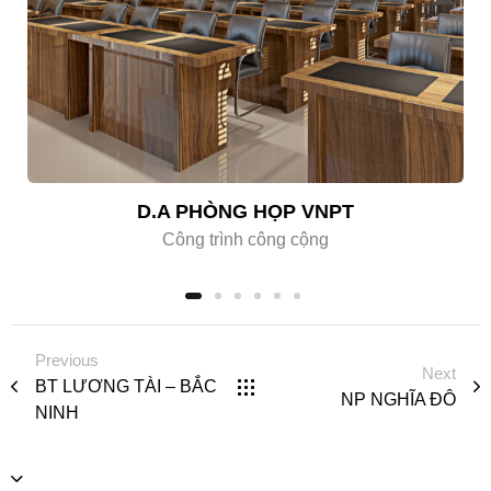
D.A PHÒNG HỌP VNPT
Công trình công cộng
Previous
Next
BT LƯƠNG TÀI – BẮC
NP NGHĨA ĐÔ
NINH