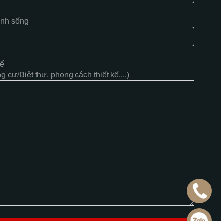
inh sống
kế
 cư/Biệt thự, phong cách thiết kế,...)