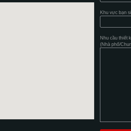
Khu vực bạn s
Nhu cầu thiết 
(Nhà phố/Chung