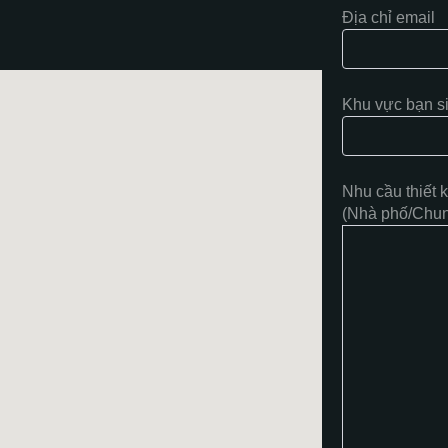
Địa chỉ email
Khu vực bạn s
Nhu cầu thiết 
(Nhà phố/Chung