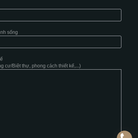
inh sống
kế
 cư/Biệt thự, phong cách thiết kế,...)