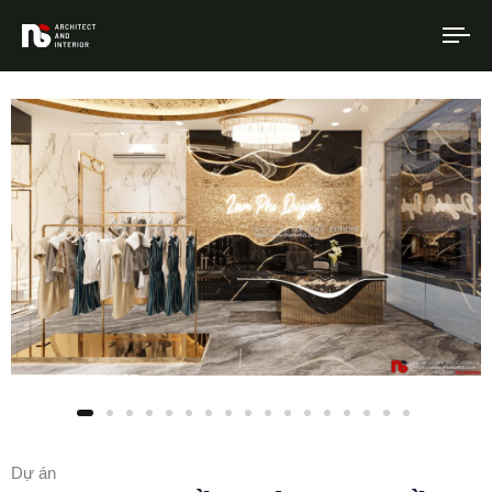
To
na
Dự án