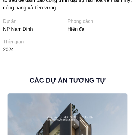
tố sau để đảm bảo công trình đạt sự hài hòa về thẩm mỹ,
công năng và bền vững
Dự án
Phong cách
NP Nam Định
Hiện đại
Thời gian
2024
CÁC DỰ ÁN TƯƠNG TỰ