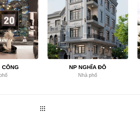
H CÔNG
NP NGHĨA ĐÔ
phố
Nhà phố