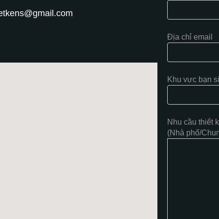
hietkens@gmail.com
Địa chỉ email
Khu vực bạn s
Nhu cầu thiết 
(Nhà phố/Chung