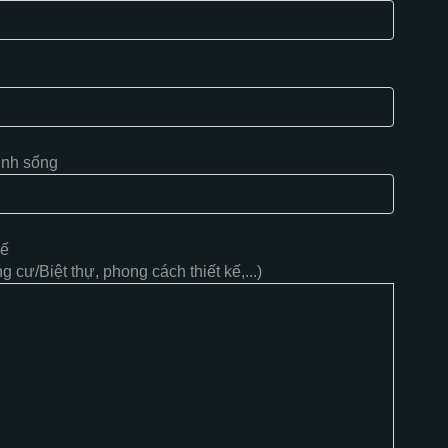
inh sống
kế
 cư/Biệt thự, phong cách thiết kế,...)