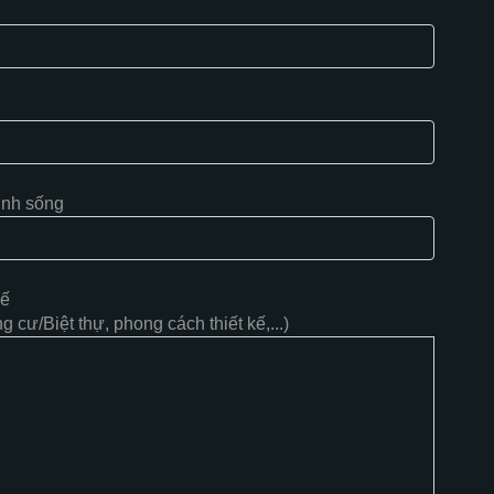
inh sống
kế
 cư/Biệt thự, phong cách thiết kế,...)