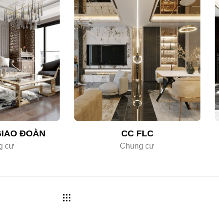
GIAO ĐOÀN
CC FLC
g cư
Chung cư