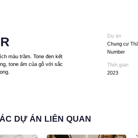
Dự án
ER
Chung cư Th
Number
hích màu trầm. Tone đen kết
àng, tone ấm của gỗ với sắc
Thời gian
ọng.
2023
ÁC DỰ ÁN LIÊN QUAN