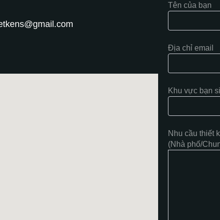
Tên của bạn
hietkens@gmail.com
Địa chỉ email
Khu vực bạn s
Nhu cầu thiết 
(Nhà phố/Chung