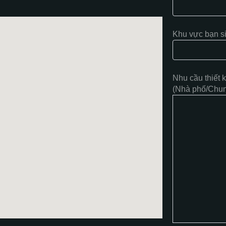
Khu vực bạn s
Nhu cầu thiết 
(Nhà phố/Chung