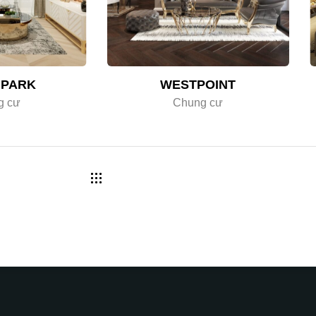
PARK
WESTPOINT
g cư
Chung cư