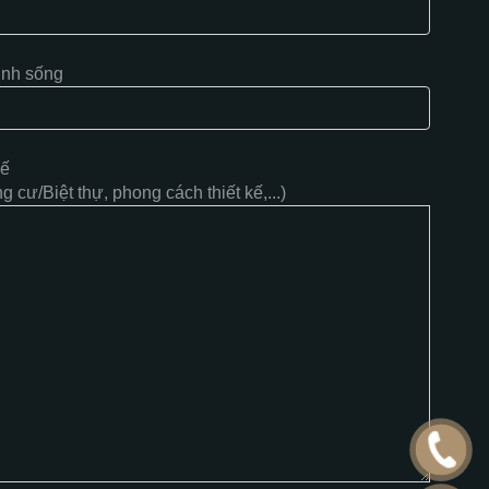
inh sống
kế
 cư/Biệt thự, phong cách thiết kế,...)